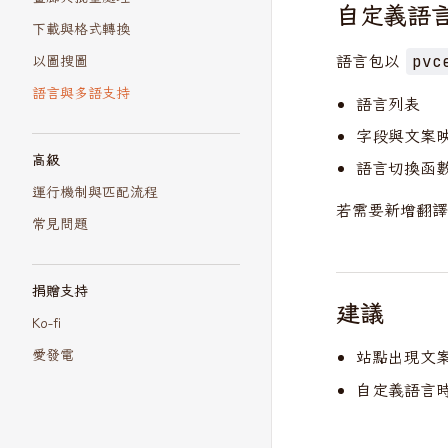
自定義語
下載與格式轉換
語言包以
pvc
以圖搜圖
語言與多語支持
語言列表
字段與文案
高級
語言切換函
運行機制與匹配流程
若需要新增翻譯
常見問題
捐贈支持
建議
Ko-fi
愛發電
站點出現文
自定義語言時