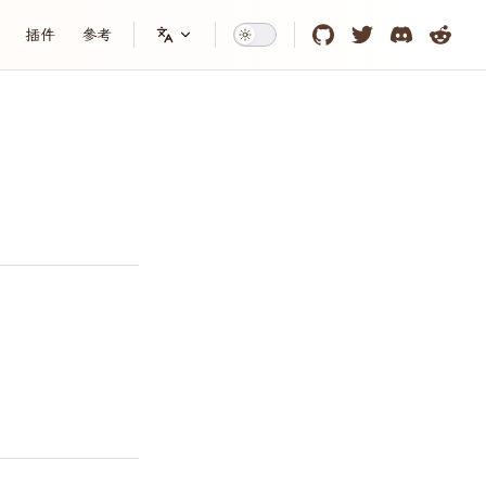
tion
插件
參考