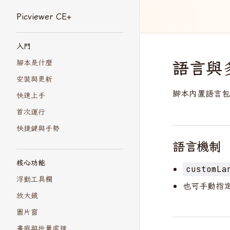
Picviewer CE+
Skip to content
Sidebar Navigation
入門
語言與
腳本是什麼
安裝與更新
腳本內置語言包
快速上手
首次運行
快捷鍵與手勢
語言機制
核心功能
customLa
浮動工具欄
也可手動指
放大鏡
圖片窗
畫廊與批量處理