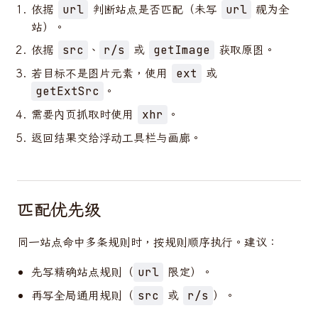
依据
判断站点是否匹配（未写
视为全
url
url
站）。
依据
、
或
获取原图。
src
r/s
getImage
若目标不是图片元素，使用
或
ext
。
getExtSrc
需要内页抓取时使用
。
xhr
返回结果交给浮动工具栏与画廊。
匹配优先级
同一站点命中多条规则时，按规则顺序执行。建议：
先写精确站点规则（
限定）。
url
再写全局通用规则（
或
）。
src
r/s