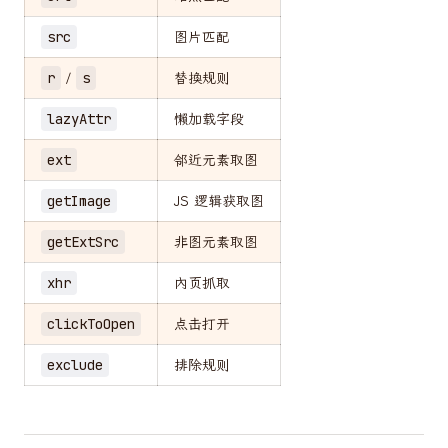
src
图片匹配
r
/
s
替换规则
lazyAttr
懒加载字段
ext
邻近元素取图
getImage
JS 逻辑获取图
getExtSrc
非图元素取图
xhr
内页抓取
clickToOpen
点击打开
exclude
排除规则