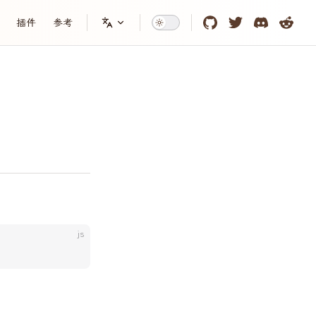
tion
插件
参考
js