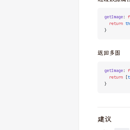
getImage
: 
f
  return
 th
}
返回多图
getImage
: 
f
  return
 [
t
}
建议