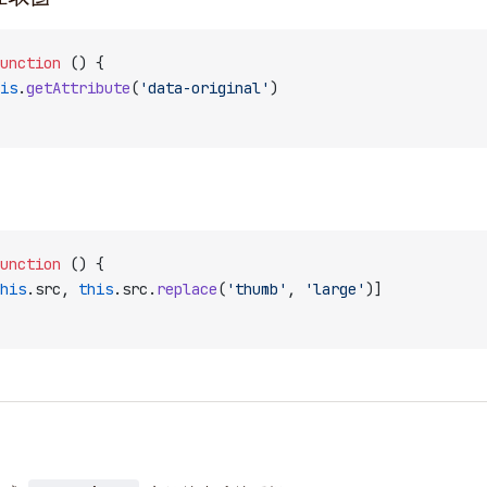
unction
 () {
is
.
getAttribute
(
'data-original'
)
unction
 () {
his
.src, 
this
.src.
replace
(
'thumb'
, 
'large'
)]