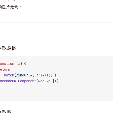
前图片元素。
中取原图
unction
 (
a
) {
eturn
f.
match
(
/
imgurl=(
.
*?
)&
/
i
)) {
decodeURIComponent
(RegExp.$1)
性取图