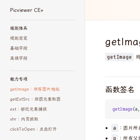
Picviewer CE+
Skip to content
Sidebar Navigation
规则体系
getI
规则总览
基础字段
用
getImage
高级字段
能力专项
函数签名
getImage：改写图片地址
getExtSrc：非图元素取图
ext：邻近元素捕获
getImage
(a,
xhr：内页抓取
：图片所
a
clickToOpen：点击打开
：所有父
p