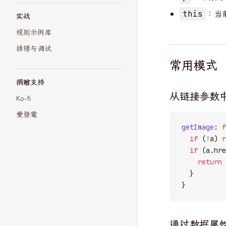
：当
this
实战
规则示例库
排错与调试
常用模式
捐赠支持
从链接参数
Ko-fi
愛發電
getImage
: 
f
  if
 (
!
a) 
r
  if
 (a.hre
    return
 
  }
}
通过数据属