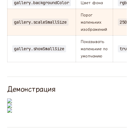
gallery.backgroundColor
Цвет фона
rgba(2
Порог
gallery.scaleSmallSize
маленьких
250
изображений
Показывать
gallery.showSmallSize
маленькие по
true
умолчанию
Демонстрация