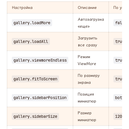
Настройка
Описание
По умо
Автозагрузка
gallery.loadMore
false
«еще»
Загрузить
gallery.loadAll
true
все сразу
Режим
gallery.viewmoreEndless
true
ViewMore
По размеру
gallery.fitToScreen
true
экрана
Позиция
gallery.sidebarPosition
bottom
миниатюр
Размер
gallery.sidebarSize
120
миниатюр