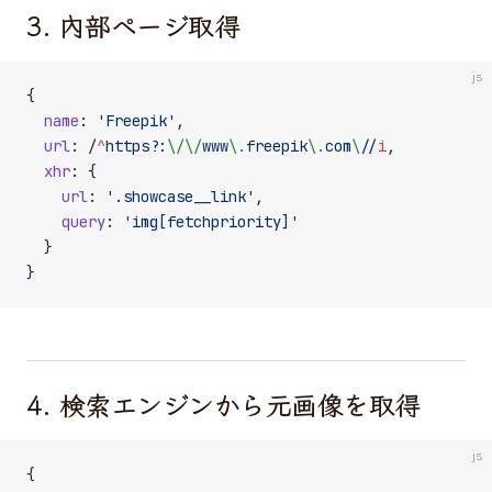
3. 内部ページ取得
js
{
  name
: 
'Freepik'
,
  url
:
 /
^
https
?
:
\/\/
www
\.
freepik
\.
com
\/
/
i
,
  xhr
: {
    url
: 
'.showcase__link'
,
    query
: 
'img[fetchpriority]'
  }
}
4. 検索エンジンから元画像を取得
js
{