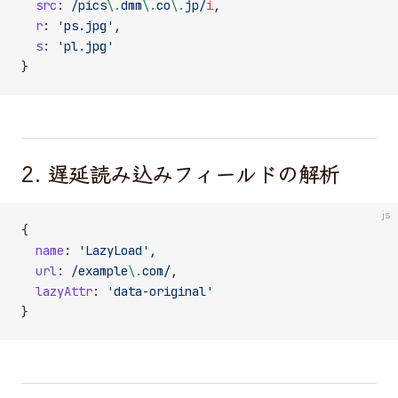
  src
:
 /
pics
\.
dmm
\.
co
\.
jp
/
i
,
  r
: 
'ps.jpg'
,
  s
: 
'pl.jpg'
}
2. 遅延読み込みフィールドの解析
js
{
  name
: 
'LazyLoad'
,
  url
:
 /
example
\.
com
/
,
  lazyAttr
: 
'data-original'
}