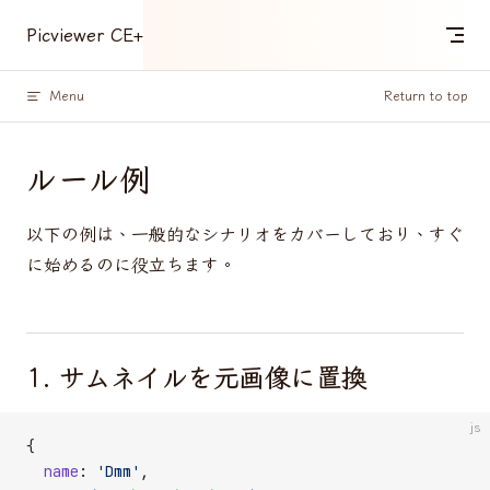
Skip to content
Picviewer CE+
Menu
Return to top
ルール例
以下の例は、一般的なシナリオをカバーしており、すぐ
に始めるのに役立ちます。
1. サムネイルを元画像に置換
js
{
  name
: 
'Dmm'
,