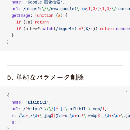
  name
: 
'Google 画像検索'
,
  url
:
 /
https
?
:
\/\/
www
.
google(
\.
\w
{1,3}
)
{1,3}
\/
search
  getImage
: 
function
 (
a
) {
    if
 (
!
a) 
return
    if
 (a.href.
match
(
/
imgurl=(
.
*?
)&
/
i
)) 
return
 decode
  }
}
5. 単純なパラメータ削除
js
{
  name
: 
'Bilibili'
,
  url
:
 /
^
https
?
:
\/\/
[
^
.]
+
\.
bilibili
\.
com
/
i
,
  r
:
 /
\d
+
_x
\d
+
\.
jpg
$|
@
\d
+
w_
\d
+
h
.
*
\.
webp
$|
_
\d
+
x
\d
+
\.
jp
  s
: 
''
}